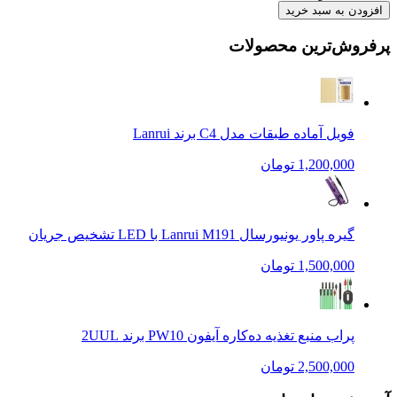
افزودن به سبد خرید
پرفروش‌ترین محصولات
فویل آماده طبقات مدل C4 برند Lanrui
1,200,000 تومان
گیره پاور یونیورسال Lanrui M191 با LED تشخیص جریان
1,500,000 تومان
پراب منبع تغذیه ده‌کاره آیفون PW10 برند 2UUL
2,500,000 تومان