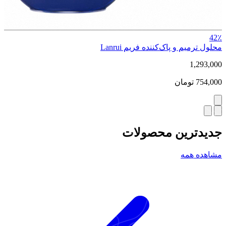
31٪
پولیش فلزی دوطرفه FM01 Base Tune برند 2UUL
1,556,000
1,066,000
تومان