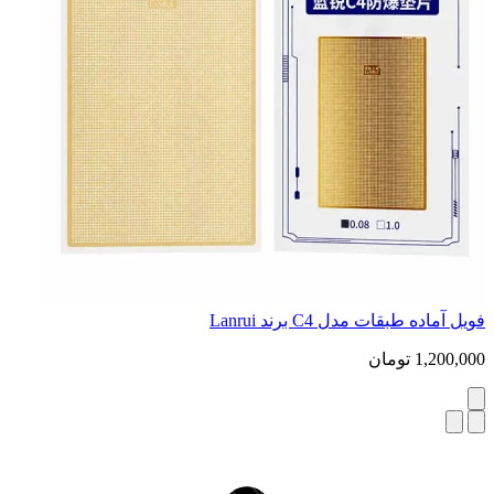
گیره پاور یونیورسال Lanrui M191 با LED تشخیص جریان
1,500,000
تومان