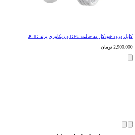
فیکسچر Read/Write شارژ آیفون 16Pro/16Promax برند JCID
9,370,000
تومان