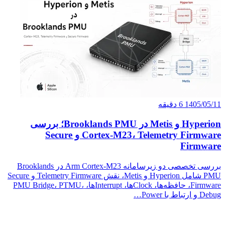
Meti در Brooklands PMU؛ بررسی
Cort و Secure
بررسی تخصصی دو زیرسامانه Arm Cortex-M23 در Brooklands
PMU شامل Hyperion و Metis، نقش Telemetry Firmware و Secure
ها، Interruptها، PMU Bridge، PTMU،