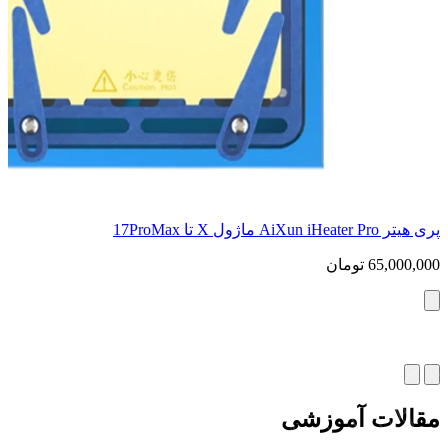
سیم لحیم 183 سایز 0.3mm برند 2UUL
1,023,000
تومان