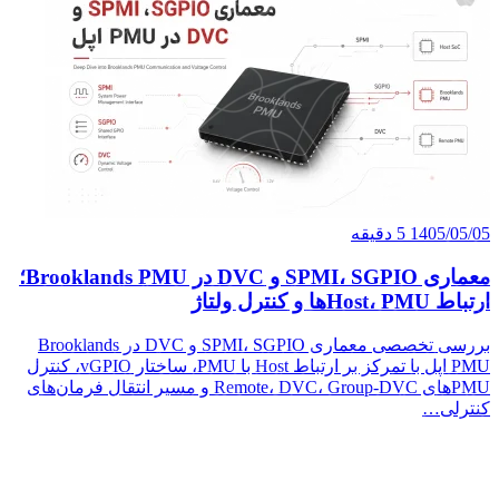
معماری SPMI، SGPIO و DVC در Brooklands PMU؛
بررسی تخصصی معماری SPMI، SGPIO و DVC در Brooklands
PMU اپل با تمرکز بر ارتباط Host با PMU، ساختار vGPIO، کنترل
Re و مسیر انتقال فرمان‌های