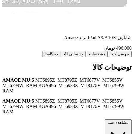
شابلون IPad A9/A10X برند Amaoe
شابلون
496,000
تومان
00
بررسی کالا
مشخصات
پشتیبانی AI
دیدگاه‌ها
توضیحات کالا
AMAOE MU:5
MT6895Z MT8795Z MT6877V MT6855V
MT6799W RAM BGA496 MT6983Z MT8176V MT6799W
RAM
AMAOE MU:5
MT6895Z MT8795Z MT6877V MT6855V
MT6799W RAM BGA496 MT6983Z MT8176V MT6799W
RAM
مشاهده همه