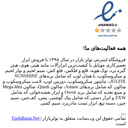
همه فعالیت‌های ما!
فروشگاه اینترنتی تولز بازار در سال ۱۳۹۸ با فروش ابزار
تعمیرکاری موبایل با کیفیت‌ترین ابزارآلات مانند هیتر، هوی، هیتر
گیره برد، توک هویه، قلع و فلکس، قلع کش، سیم لحیم و نوار لحیم
و میکروسکوپ، با همان لوپ که شامل برندهای SUNSHINE
،JULFIX، مانیتور میکروسکوپ، دوربین لوپ، لامب میکروسکوپ و
شالون که شامل برندهای Amaoe، شالون Qianli، شالون Mega-Idea
و منبع تغذیه که شامل برند Owon و ابزار نقشه‌خوانی که شامل
ZXW و ابزار دستی که شامل پیک گوشتی، پنس، کف‌چین، سیم
چین، دسته تیغ، ابزار تست مادربرد، سیم کشی.
تمامی حقوق این وب‌سایت متعلق به تولزبازار |
ToolsBazar.Net
است.