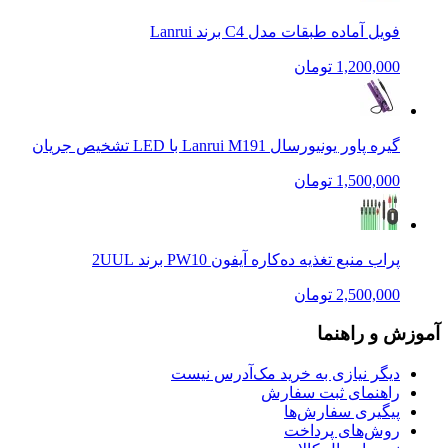
فویل آماده طبقات مدل C4 برند Lanrui
1,200,000 تومان
گیره پاور یونیورسال Lanrui M191 با LED تشخیص جریان
1,500,000 تومان
پراب منبع تغذیه ده‌کاره آیفون PW10 برند 2UUL
2,500,000 تومان
آموزش و راهنما
دیگر نیازی به خرید مک‌آدرس نیست
راهنمای ثبت سفارش
پیگیری سفارش‌ها
روش‌های پرداخت