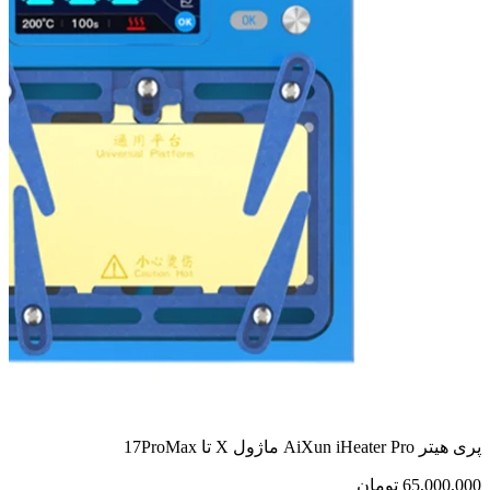
سیم 
00
پری هیتر AiXun iHeater Pro ماژول X تا 17ProMax
65,000,000
تومان