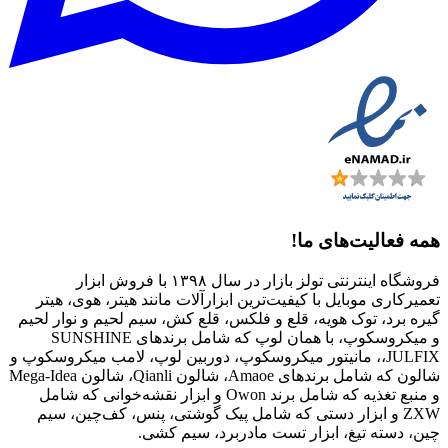
همه فعالیت‌های ما!
فروشگاه اینترنتی تولز بازار در سال ۱۳۹۸ با فروش ابزار
تعمیرکاری موبایل با کیفیت‌ترین ابزارآلات مانند هیتر، هوی، هیتر
گیره برد، توک هویه، قلع و فلکس، قلع کش، سیم لحیم و نوار لحیم
و میکروسکوپ، با همان لوپ که شامل برندهای SUNSHINE
،JULFIX، مانیتور میکروسکوپ، دوربین لوپ، لامب میکروسکوپ و
شالون که شامل برندهای Amaoe، شالون Qianli، شالون Mega-Idea
و منبع تغذیه که شامل برند Owon و ابزار نقشه‌خوانی که شامل
ZXW و ابزار دستی که شامل پیک گوشتی، پنس، کف‌چین، سیم
چین، دسته تیغ، ابزار تست مادربرد، سیم کشی.