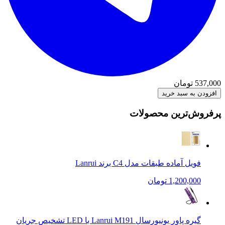
537,000
تومان
افزودن به سبد خرید
پرفروش‌ترین محصولات
فویل آماده طبقات مدل C4 برند Lanrui
1,200,000 تومان
گیره پاور یونیورسال Lanrui M191 با LED تشخیص جریان