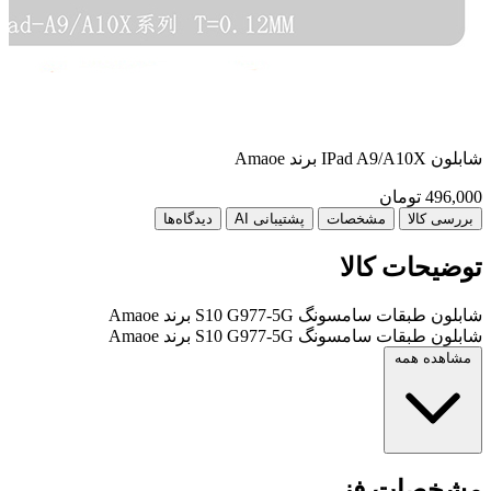
شابلون IPad A9/A10X برند Amaoe
شابلون
496,000
تومان
00
بررسی کالا
مشخصات
پشتیبانی AI
دیدگاه‌ها
توضیحات کالا
شابلون طبقات سامسونگ S10 G977-5G برند Amaoe
شابلون طبقات سامسونگ S10 G977-5G برند Amaoe
مشاهده همه
مشخصات فنی